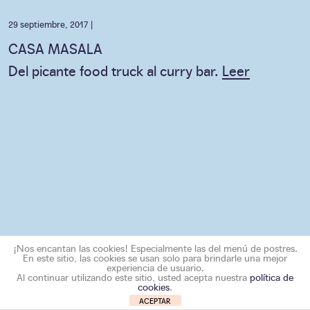
29 septiembre, 2017 |
CASA MASALA
Del picante food truck al curry bar.
Leer
¡Nos encantan las cookies! Especialmente las del menú de postres.
En este sitio, las cookies se usan solo para brindarle una mejor
experiencia de usuario.
Al continuar utilizando este sitio, usted acepta nuestra
política de
cookies
.
ACEPTAR