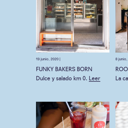
19 junio, 2020 |
8 junio
FUNKY BAKERS BORN
ROO
Dulce y salado km 0.
Leer
La c