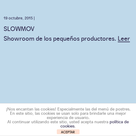
19 octubre, 2015 |
SLOWMOV
Showroom de los pequeños productores.
Leer
¡Nos encantan las cookies! Especialmente las del menú de postres.
En este sitio, las cookies se usan solo para brindarle una mejor
experiencia de usuario.
Al continuar utilizando este sitio, usted acepta nuestra
política de
cookies
.
ACEPTAR