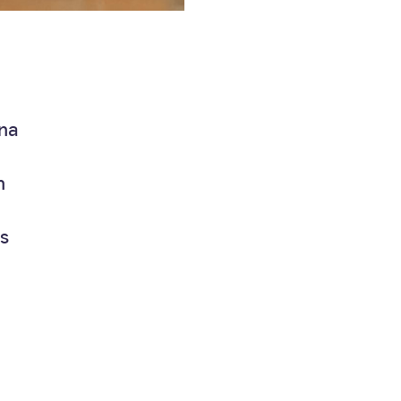
ina
n
s