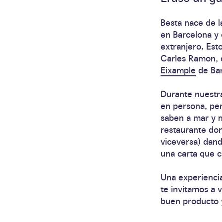
Besta nace de l
en Barcelona y
extranjero. Est
Carles Ramon, 
Eixample
de Bar
Durante nuestra
en persona, per
saben a mar y m
restaurante don
viceversa) dan
una carta que
Una experienci
te invitamos a 
buen producto 