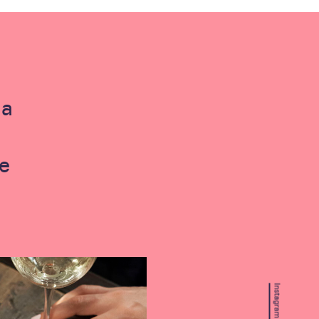
la
ue
Instagram