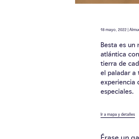
18 mayo, 2022 |
Almu
Besta es un 
atlántica co
tierra de ca
el paladar a
experiencia
especiales.
Ir a mapa y detalles
Érase un ga