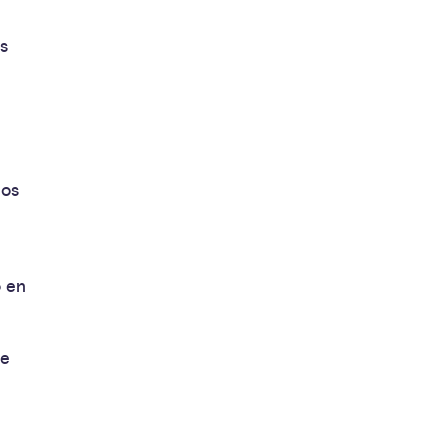
s
los
o en
ue