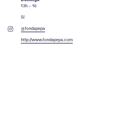
13h – 16
Sí
@fondapepa
http://www.fondapepa.com