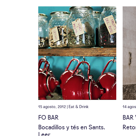
15 agosto, 2012 |
Eat & Drink
14 agos
FO BAR
BAR
Bocadillos y tés en Sants.
Reto
Leer