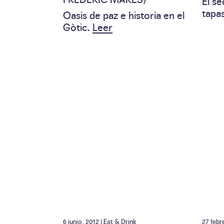
El s
tapa
Oasis de paz e historia en el
Gòtic.
Leer
6 junio, 2012 |
Eat & Drink
27 febr