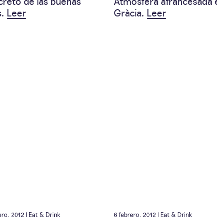
ecreto de las buenas
Atmósfera afrancesada 
s.
Leer
Gràcia.
Leer
ero, 2012 |
Eat & Drink
6 febrero, 2012 |
Eat & Drink