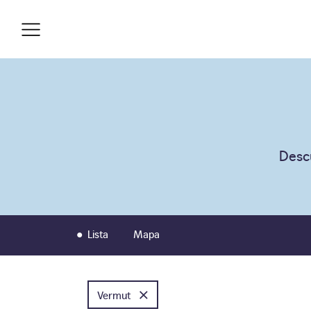
Descu
Lista
Mapa
×
Vermut