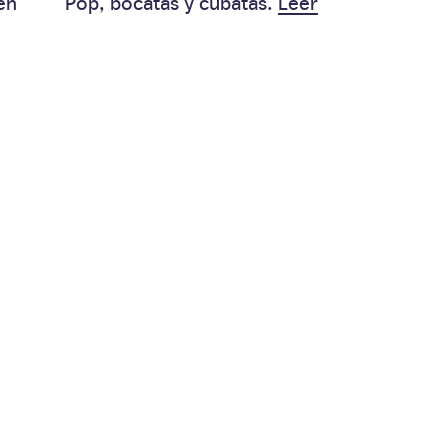
en
Pop, bocatas y cubatas.
Leer