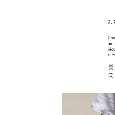
Con 
ami
pic
rec