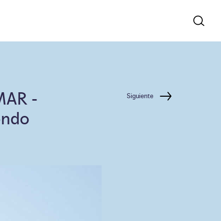
MAR
-
Siguiente
ondo