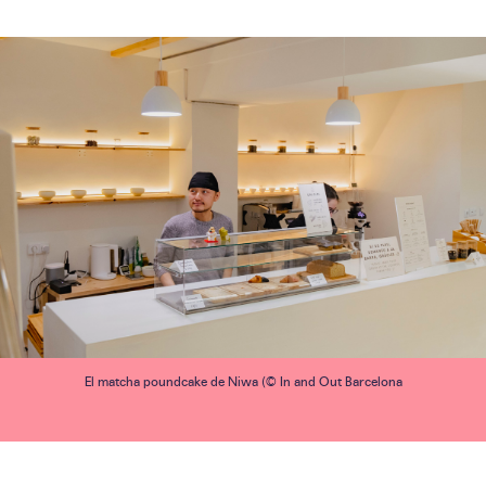
El matcha poundcake de Niwa (© In and Out Barcelona