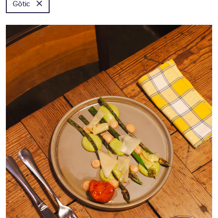
×
Gòtic